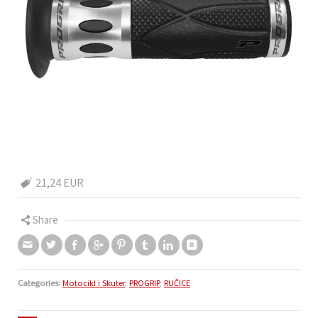
21,24 EUR
Share
Categories:
Motocikl i Skuter
,
PROGRIP
,
RUČICE