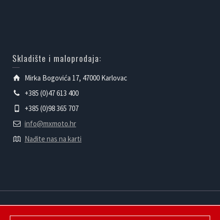
Skladište i maloprodaja:
Mirka Bogovića 17, 47000 Karlovac
+385 (0)47 613 400
+385 (0)98 365 707
info@mxmoto.hr
Nađite nas na karti
Powered by mXmoto d.o.o.