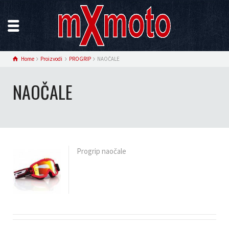
Home
Proizvodi
PROGRIP
NAOČALE
NAOČALE
Progrip naočale