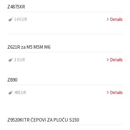
Z4875XR
14 EUR
Details
Z621R za M5 M5M M6
3 EUR
Details
Z890
49EUR
Details
Z9520KITR ČEPOVI ZA PLOČU S150