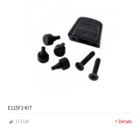
E115F2 KIT
15 EUR
Details