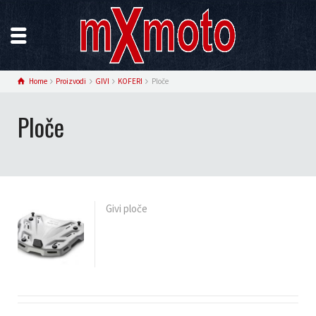
Home
Proizvodi
GIVI
KOFERI
Ploče
Ploče
Givi ploče