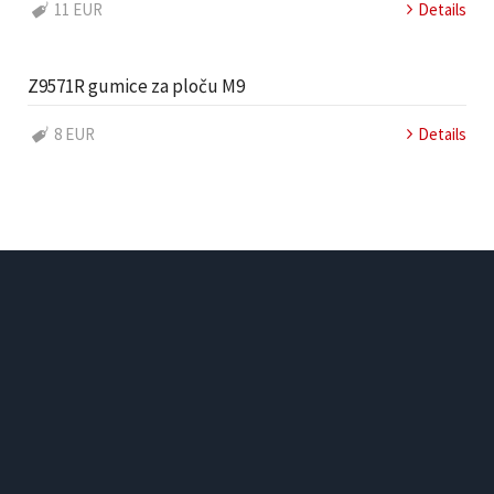
11 EUR
Details
Z9571R gumice za ploču M9
8 EUR
Details