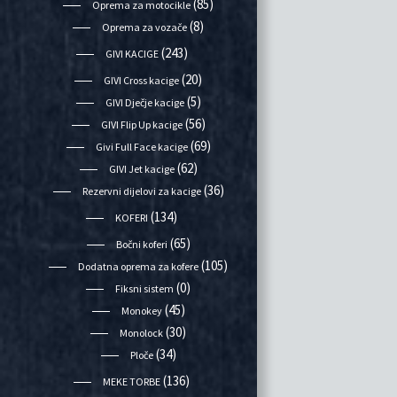
(85)
Oprema za motocikle
(8)
Oprema za vozače
(243)
GIVI KACIGE
(20)
GIVI Cross kacige
(5)
GIVI Dječje kacige
(56)
GIVI Flip Up kacige
(69)
Givi Full Face kacige
(62)
GIVI Jet kacige
(36)
Rezervni dijelovi za kacige
(134)
KOFERI
(65)
Bočni koferi
(105)
Dodatna oprema za kofere
(0)
Fiksni sistem
(45)
Monokey
(30)
Monolock
(34)
Ploče
(136)
MEKE TORBE