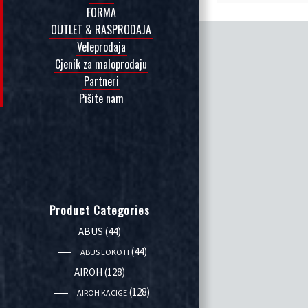
FORMA
OUTLET & RASPRODAJA
Veleprodaja
Cjenik za maloprodaju
Partneri
Pišite nam
Product Categories
ABUS
(44)
(44)
ABUS LOKOTI
AIROH
(128)
(128)
AIROH KACIGE