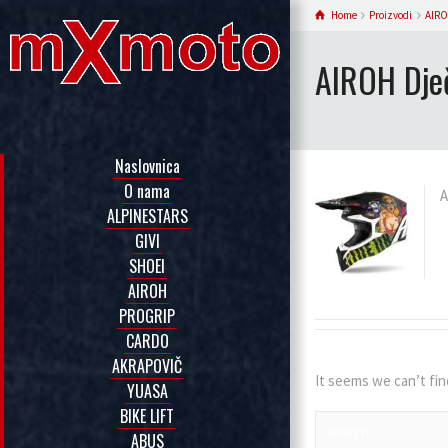
Home
Proizvodi
AIR
AIROH Dječ
Naslovnica
O nama
A
ALPINESTARS
GIVI
SHOEI
AIROH
PROGRIP
CARDO
AKRAPOVIČ
It seems we can’t fin
YUASA
BIKE LIFT
ABUS