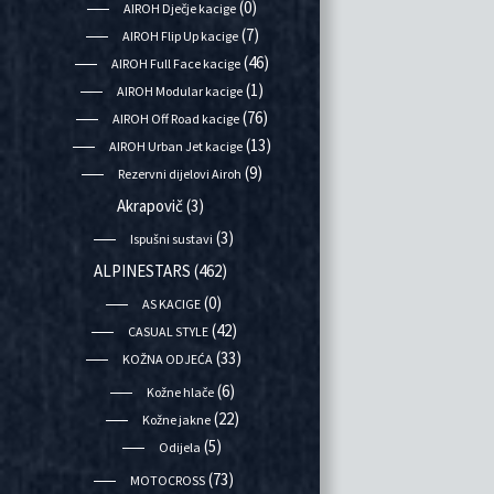
(0)
AIROH Dječje kacige
(7)
AIROH Flip Up kacige
(46)
AIROH Full Face kacige
(1)
AIROH Modular kacige
(76)
AIROH Off Road kacige
(13)
AIROH Urban Jet kacige
(9)
Rezervni dijelovi Airoh
Akrapovič
(3)
(3)
Ispušni sustavi
ALPINESTARS
(462)
(0)
AS KACIGE
(42)
CASUAL STYLE
(33)
KOŽNA ODJEĆA
(6)
Kožne hlače
(22)
Kožne jakne
(5)
Odijela
(73)
MOTOCROSS