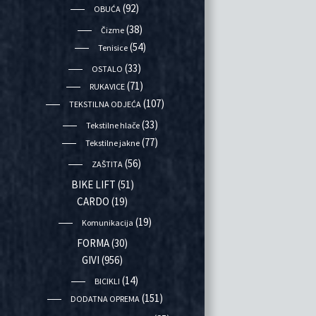
(92)
OBUĆA
(38)
Čizme
(54)
Tenisice
(33)
OSTALO
(71)
RUKAVICE
(107)
TEKSTILNA ODJEĆA
(33)
Tekstilne hlače
(77)
Tekstilne jakne
(56)
ZAŠTITA
BIKE LIFT
(51)
CARDO
(19)
(19)
Komunikacija
FORMA
(30)
GIVI
(956)
(14)
BICIKLI
(151)
DODATNA OPREMA