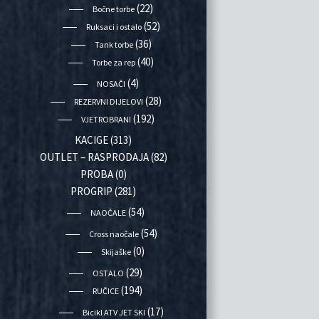
(22)
Bočne torbe
(52)
Ruksaci i ostalo
(36)
Tank torbe
(40)
Torbe za rep
(4)
NOSAČI
(28)
REZERVNI DIJELOVI
(192)
VJETROBRANI
KACIGE
(313)
OUTLET – RASPRODAJA
(82)
PROBA
(0)
PROGRIP
(281)
(54)
NAOČALE
(54)
Cross naočale
(0)
Skijaške
(29)
OSTALO
(194)
RUČICE
(17)
Bicikl ATV JET SKI