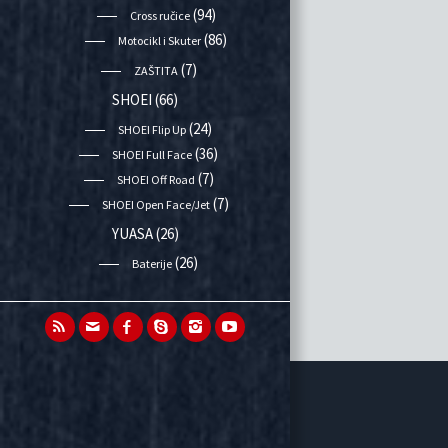
(94)
Cross ručice
(86)
Motocikl i Skuter
(7)
ZAŠTITA
SHOEI
(66)
(24)
SHOEI Flip Up
(36)
SHOEI Full Face
(7)
SHOEI Off Road
(7)
SHOEI Open Face/Jet
YUASA
(26)
(26)
Baterije