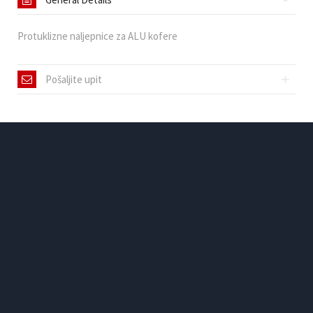
Protuklizne naljepnice za ALU kofere
Pošaljite upit