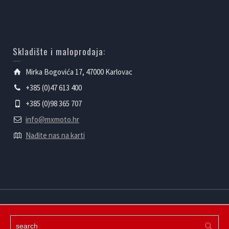
Skladište i maloprodaja:
Mirka Bogovića 17, 47000 Karlovac
+385 (0)47 613 400
+385 (0)98 365 707
info@mxmoto.hr
Nađite nas na karti
Powered by mXmoto d.o.o.