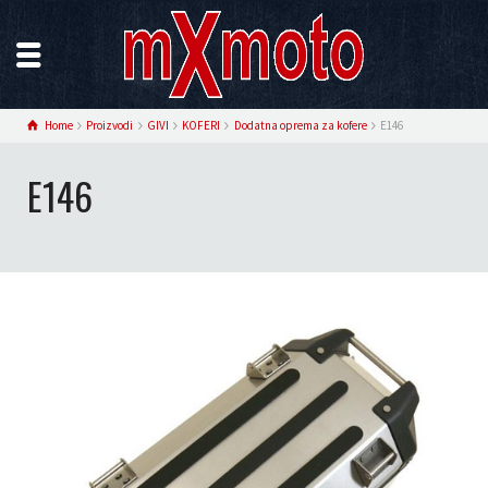
Home
Proizvodi
GIVI
KOFERI
Dodatna oprema za kofere
E146
E146