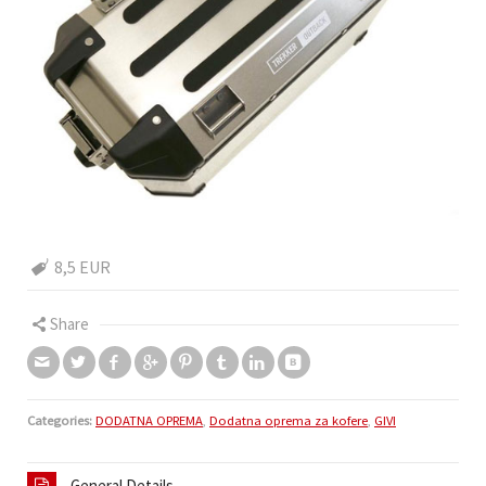
8,5 EUR
Share
Categories:
DODATNA OPREMA
,
Dodatna oprema za kofere
,
GIVI
General Details